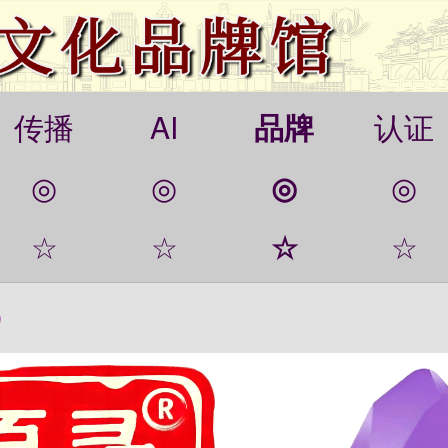
传播
AI
品牌
认证
◎
◎
◎
◎
☆
☆
☆
☆
◎